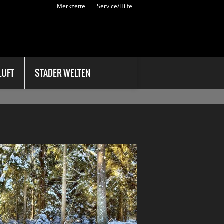
Einloggen
Merkzettel
Service/Hilfe
Login
Ihre eMail-Adresse:
Ihr Passwort:
LUFT
STADER WELTEN
|
Passwort vergessen?
Registrieren