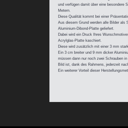
und verfügen damit über eine besondere Sc
Metern.
Diese Qualität kommt bei einer Präsentati
Aus diesem Grund werden alle Bilder als S
Aluminium-Dibond-Platte geliefert.
Dabei wird ein Druck Ihres Wunschmotive
Acrylglas-Platte kaschiert.
Diese wird zusätzlich mit einer 3 mm starke
Ein 3 cm breiter und 9 mm dicker Aluminiu
müssen dann nur noch zwei Schrauben in 
Bild ist, dank des Rahmens, jederzeit nach
Ein weiterer Vorteil dieser Herstellungsm