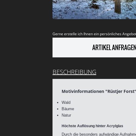
Gerne erstelle ich Ihnen ein persönliches Angebot
ARTIKEL ANFRAGE
BESCHREIBUNG
Motivinformationen "Rüstjer Forst
Wald
Bäume
Natur
Höchste Auflösung hinter Acrylglas
Durch die besonders aufwändige Aufnahmet