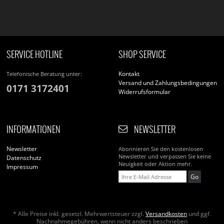
SERVICE HOTLINE
SHOP SERVICE
Kontakt
Telefonische Beratung unter:
Versand und Zahlungsbedingungen
0171 3172401
Widerrufsformular
INFORMATIONEN
NEWSLETTER
Newsletter
Abonnieren Sie den kostenlosen
Newsletter und verpassen Sie keine
Datenschutz
Neuigkeit oder Aktion mehr.
Impressum
Go
* Alle Preise inkl. gesetzl. Mehrwertsteuer zzgl.
Versandkosten
und ggf.
Nachnahmegebühren, wenn nicht anders beschrieben