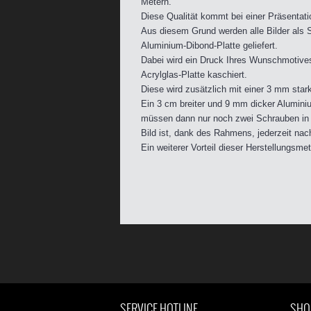
Metern.
Diese Qualität kommt bei einer Präsentati
Aus diesem Grund werden alle Bilder als S
Aluminium-Dibond-Platte geliefert.
Dabei wird ein Druck Ihres Wunschmotive
Acrylglas-Platte kaschiert.
Diese wird zusätzlich mit einer 3 mm starke
Ein 3 cm breiter und 9 mm dicker Aluminiu
müssen dann nur noch zwei Schrauben in 
Bild ist, dank des Rahmens, jederzeit nach
Ein weiterer Vorteil dieser Herstellungsm
SERVICE HOTLINE
SHO