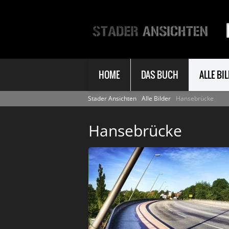
HOME
DAS BUCH
ALLE BI
Stader Ansichten
Alle Bilder
Hansebrücke
Hansebrücke