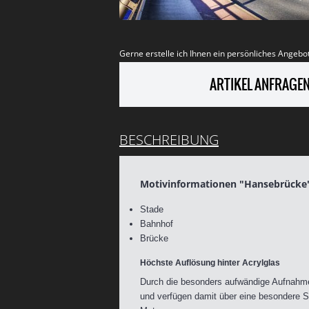
Gerne erstelle ich Ihnen ein persönliches Angebot
ARTIKEL ANFRAGE
BESCHREIBUNG
Motivinformationen "Hansebrücke
Stade
Bahnhof
Brücke
Höchste Auflösung hinter Acrylglas
Durch die besonders aufwändige Aufnahmet
und verfügen damit über eine besondere Sc