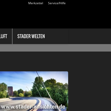
Einloggen
Merkzettel
Service/Hilfe
Login
Ihre eMail-Adresse:
Ihr Passwort:
LUFT
STADER WELTEN
|
Passwort vergessen?
Registrieren